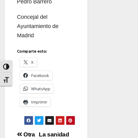
Pedro Barrero
Concejal del
Ayuntamiento de
Madrid
Comparte esto:
X
Alternar alto contraste
Facebook
Alternar tamaño de letra
WhatsApp
Imprimir
Navegación
Otra
La sanidad