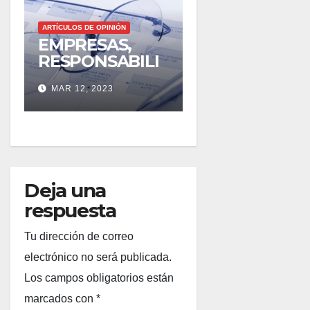
ARTÍCULOS DE OPINIÓN
EMPRESAS,
RESPONSABILI
DAD Y
MAR 12, 2023
REPUTACIÓN
Deja una
respuesta
Tu dirección de correo
electrónico no será publicada.
Los campos obligatorios están
marcados con
*