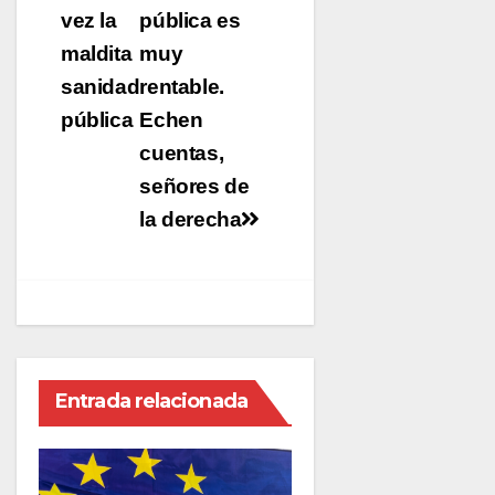
de
vez la
pública es
entradas
maldita
muy
sanidad
rentable.
pública
Echen
cuentas,
señores de
la derecha
Entrada relacionada