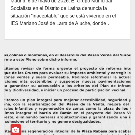
Madrid, 6 de mayo de 2026. El Grupo Municipal
RIESGO A MÁS DE 1.000 ALUMNOS
Socialista en el Distrito de Latina denuncia la
TRAS 20 AÑOS DE CLASES EN
situación “inaceptable” que se está viviendo en el
BARRACONES
IES Mariano José de Larra de Aluche, donde…