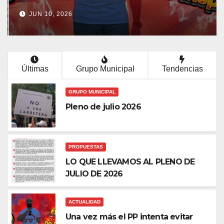
los problemas reales de
JUN 10, 2026
nuestros barrios.
Últimas
Grupo Municipal
Tendencias
GRUPO MUNICIPAL
Pleno de julio 2026
PROPUESTAS
LO QUE LLEVAMOS AL PLENO DE
JULIO DE 2026
ACTUALIDAD
Una vez más el PP intenta evitar