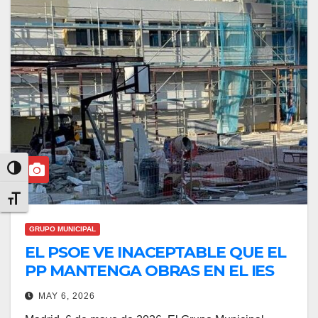
Alternar alto contraste
Alternar tamaño de letra
GRUPO MUNICIPAL
EL PSOE VE INACEPTABLE QUE EL
PP MANTENGA OBRAS EN EL IES
MARIANO JOSE DE LARRA EN EL
MAY 6, 2026
BARRIO DE ALUCHE Y PONGA EN