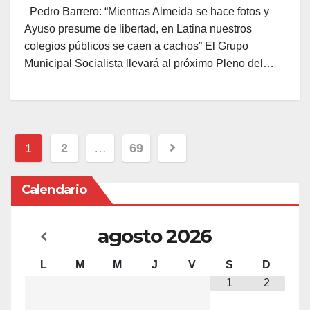
Pedro Barrero: “Mientras Almeida se hace fotos y
Ayuso presume de libertad, en Latina nuestros
colegios públicos se caen a cachos” El Grupo
Municipal Socialista llevará al próximo Pleno del…
Paginación
1
2
…
69
de
entradas
Calendario
agosto
2026
L
M
M
J
V
S
D
1
2