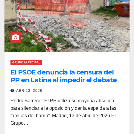
GRUPO MUNICIPAL
El PSOE denuncia la censura del
PP en Latina al impedir el debate
sobre el patio del CEIP Amadeo
ABR 13, 2026
Vives
Pedro Barrero: “El PP utiliza su mayoría absoluta
para silenciar a la oposición y dar la espalda a las
familias del barrio”. Madrid, 13 de abril de 2026 El
Grupo…