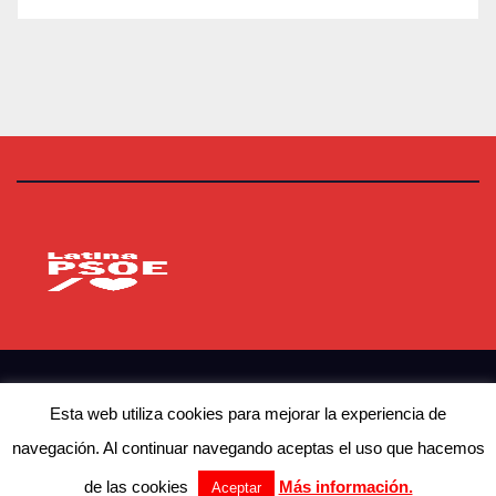
PSOE Latina
Agrupación Socialista de Latina
© Copyright 2023 PSOE Latina
Esta web utiliza cookies para mejorar la experiencia de
navegación. Al continuar navegando aceptas el uso que hacemos
Contacto
Actualidad
Afíliate
de las cookies
Más información.
Aceptar