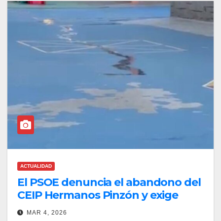
ACTUALIDAD
El PSOE denuncia el abandono del
CEIP Hermanos Pinzón y exige
inversiones urgentes en los
MAR 4, 2026
colegios públicos de Latina