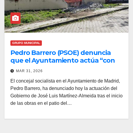
GRUPO MUNICIPAL
Pedro Barrero (PSOE) denuncia
que el Ayuntamiento actúa “con
nocturnidad y a espaldas de las
MAR 31, 2026
familias” al iniciar obras en el patio
El concejal socialista en el Ayuntamiento de Madrid,
del CEIP Amadeo Vives en Semana
Pedro Barrero, ha denunciado hoy la actuación del
Santa
Gobierno de José Luis Martínez-Almeida tras el inicio
de las obras en el patio del…