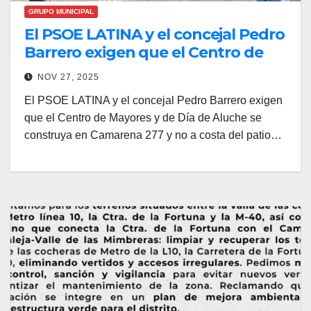
GRUPO MUNICIPAL
El PSOE LATINA y el concejal Pedro
Barrero exigen que el Centro de
Mayores y de Día de Aluche se
NOV 27, 2025
construya en Camarena 277 y no a
El PSOE LATINA y el concejal Pedro Barrero exigen
costa del patio del CEIP Amadeo
que el Centro de Mayores y de Día de Aluche se
Vives
construya en Camarena 277 y no a costa del patio…