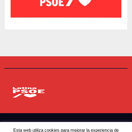
PSOE Latina
Agrupación Socialista de Latina
© Copyright 2023 PSOE Latina
Esta web utiliza cookies para mejorar la experiencia de