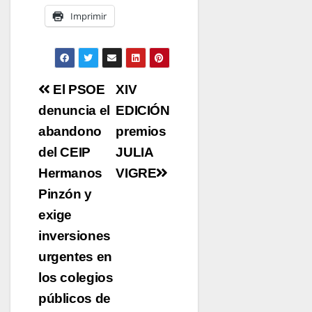
Imprimir
Navegación
El PSOE
XIV
de
denuncia el
EDICIÓN
entradas
abandono
premios
del CEIP
JULIA
Hermanos
VIGRE
Pinzón y
exige
inversiones
urgentes en
los colegios
públicos de