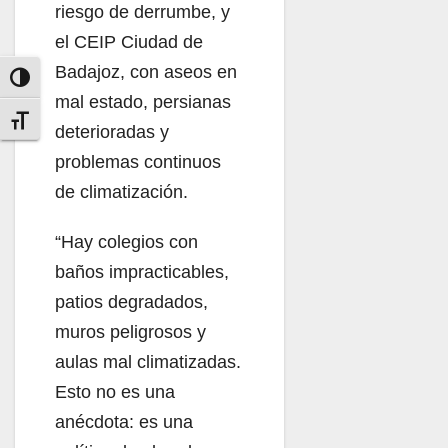
riesgo de derrumbe, y
el CEIP Ciudad de
Badajoz, con aseos en
Alternar alto contraste
mal estado, persianas
Alternar tamaño de letra
deterioradas y
problemas continuos
de climatización.
“Hay colegios con
baños impracticables,
patios degradados,
muros peligrosos y
aulas mal climatizadas.
Esto no es una
anécdota: es una