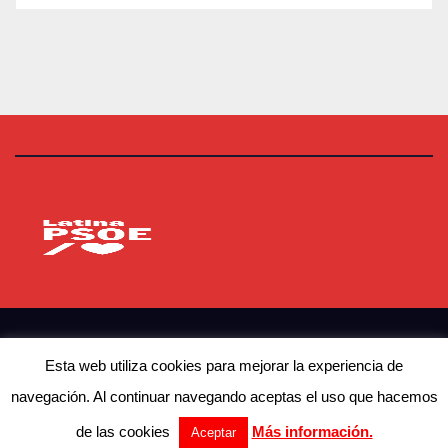
PSOE Latina
Agrupación Socialista de Latina
© Copyright 2023 PSOE Latina
Esta web utiliza cookies para mejorar la experiencia de
navegación. Al continuar navegando aceptas el uso que hacemos
Contacto
Actualidad
Afíliate
de las cookies
Más información.
Aceptar