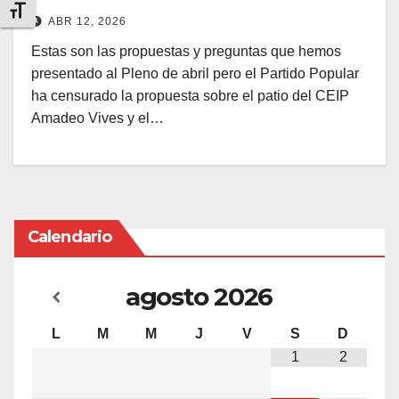
Alternar tamaño de letra
ABR 12, 2026
Estas son las propuestas y preguntas que hemos
presentado al Pleno de abril pero el Partido Popular
ha censurado la propuesta sobre el patio del CEIP
Amadeo Vives y el…
Calendario
agosto
2026
L
M
M
J
V
S
D
1
2