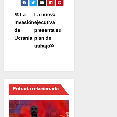
Navegación
La
La nueva
de
invasión
ejecutiva
entradas
de
presenta su
Ucrania
plan de
trabajo
Entrada relacionada