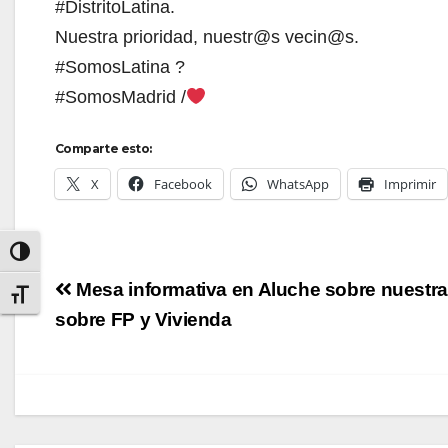
#DistritoLatina.
Nuestra prioridad, nuestr@s vecin@s.
#SomosLatina ?
#SomosMadrid /
Comparte esto:
X
Facebook
WhatsApp
Imprimir
Alternar alto contraste
Navegación
Mesa informativa en Aluche sobre nuestr
Alternar tamaño de letra
de
sobre FP y Vivienda
entradas