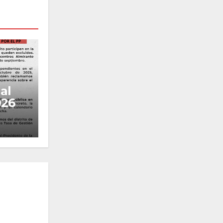
al
026