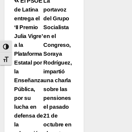
Navegación
El PSOE
La
de
de Latina
portavoz
entrega el
entradas
del Grupo
‘II Premio
Socialista
Julia Vigre’
en el
a la
Congreso,
Alternar alto contraste
Plataforma
Soraya
Alternar tamaño de letra
Estatal por
Rodríguez,
la
impartió
Enseñanza
una charla
Pública,
sobre las
por su
pensiones
lucha en
el pasado
defensa de
21 de
la
octubre en