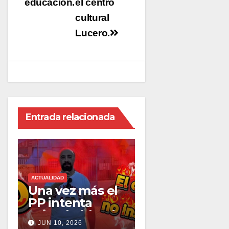
educación.
el centro
cultural
Lucero.
Entrada relacionada
ACTUALIDAD
Una vez más el
PP intenta
evitar hablar de
JUN 10, 2026
los problemas