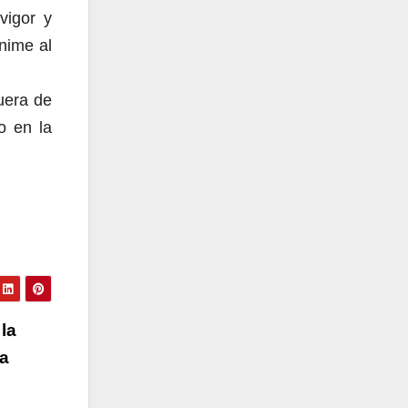
vigor y
anime al
fuera de
o en la
la
ra