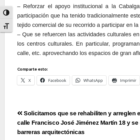
– Reforzar el apoyo institucional a la Cabal
Alternar alto contraste
participación que ha tenido tradicionalmente este
tejido comercial de su recorrido a participar en l
Alternar tamaño de letra
– Que se refuercen las actividades culturales en
los centros culturales. En particular, program
calle, etc. aprovechando los espacios de gran afl
Comparte esto:
X
Facebook
WhatsApp
Imprimir
Navegación
Solicitamos que se rehabiliten y arreglen e
de
calle Francisco José Jiménez Martín 18 y se 
entradas
barreras arquitectónicas