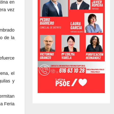
tina en
era vez
umbrado
do de la
efuerce
rena, el
uilas y
permitan
a Feria