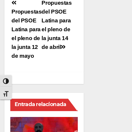
Navegación
Propuestas
de
Propuestas
del PSOE
del PSOE
entradas
Latina para
Latina para
el pleno de
el pleno de
la junta 14
la junta 12
de abril
de mayo
Alternar alto contraste
Alternar tamaño de letra
Entrada relacionada