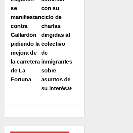
entradas
se
con su
manifiestan
ciclo de
contra
charlas
Gallardón
dirigidas al
pidiendo la
colectivo
mejora de
de
la carretera
inmigrantes
de La
sobre
Fortuna
asuntos de
su interés