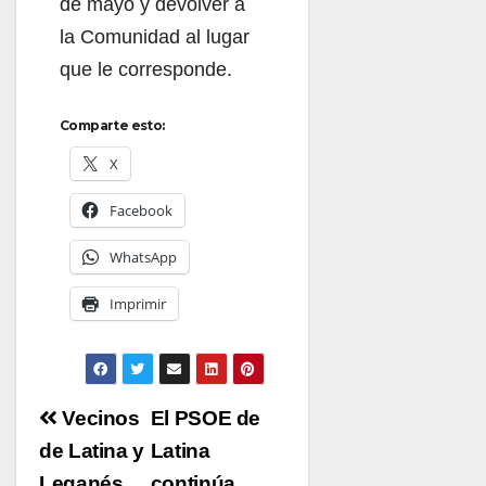
de mayo y devolver a
la Comunidad al lugar
que le corresponde.
Comparte esto:
X
Facebook
WhatsApp
Imprimir
Navegación
Vecinos
El PSOE de
de
de Latina y
Latina
Leganés
continúa