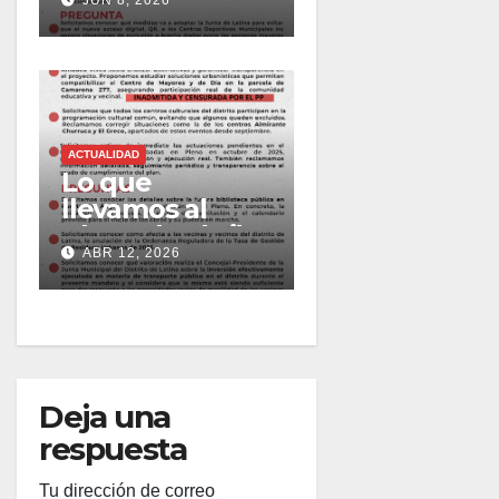
de 2026
ACTUALIDAD
Lo que
llevamos al
Pleno de abril
ABR 12, 2026
2026
Deja una
respuesta
Tu dirección de correo