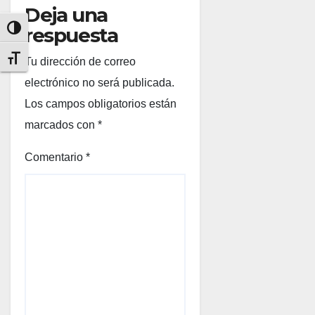
Deja una
respuesta
Alternar alto contraste
Alternar tamaño de letra
Tu dirección de correo
electrónico no será publicada.
Los campos obligatorios están
marcados con
*
Comentario
*