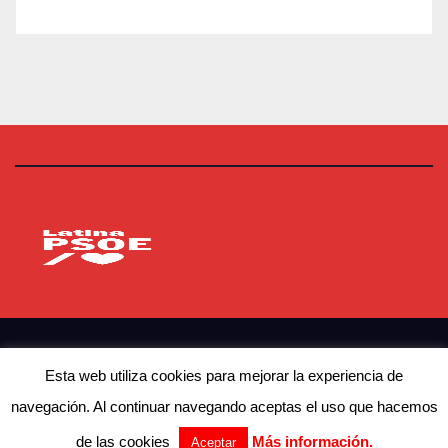
PSOE Latina
Agrupación Socialista de Latina
© Copyright 2023 PSOE Latina
Esta web utiliza cookies para mejorar la experiencia de
navegación. Al continuar navegando aceptas el uso que hacemos
Contacto
Actualidad
Afíliate
de las cookies
Más información.
Aceptar