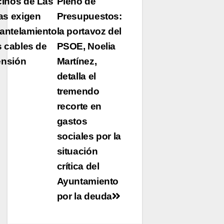
Navegación
inos de Las
Pleno de
de
as exigen
Presupuestos:
antelamiento
entradas
la portavoz del
s cables de
PSOE, Noelia
tensión
Martínez,
detalla el
tremendo
recorte en
gastos
sociales por la
situación
crítica del
Ayuntamiento
por la deuda