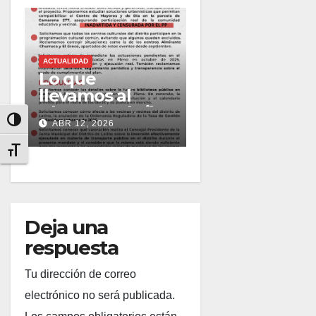
ACTUALIDAD
Lo que
llevamos al
Pleno de abril
Alternar alto contraste
ABR 12, 2026
2026
Alternar tamaño de letra
Deja una
respuesta
Tu dirección de correo
electrónico no será publicada.