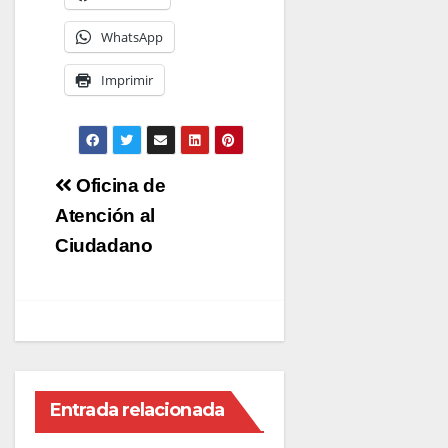
WhatsApp
Imprimir
Navegación
Oficina de
de
Atención al
entradas
Ciudadano
Entrada relacionada