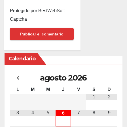
Protegido por BestWebSoft
Captcha
Calendario
agosto
2026
L
M
M
J
V
S
D
1
2
3
4
5
7
8
9
6