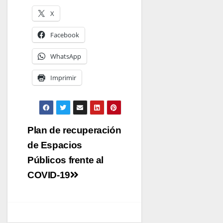
X
Facebook
WhatsApp
Imprimir
Navegación
Plan de recuperación
de
de Espacios
entradas
Públicos frente al
COVID-19