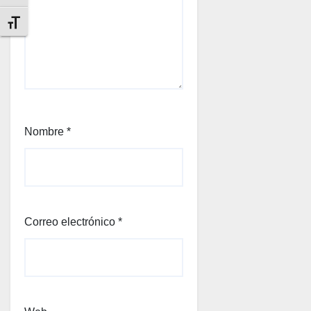
Alternar tamaño de letra
Nombre
*
Correo electrónico
*