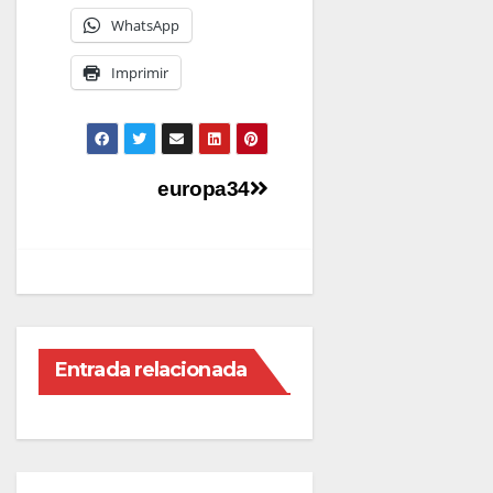
WhatsApp
Imprimir
Navegación
europa34
de
entradas
Entrada relacionada