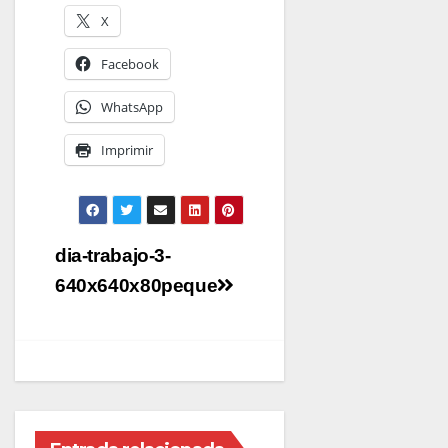
X
Facebook
WhatsApp
Imprimir
Navegación
dia-trabajo-3-
de
640x640x80peque
entradas