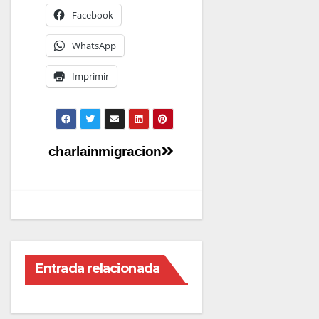
Facebook
WhatsApp
Imprimir
Navegación
charlainmigracion
de
entradas
Entrada relacionada