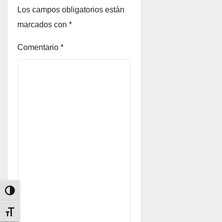
Los campos obligatorios están
marcados con
*
Comentario
*
Alternar alto contraste
Alternar tamaño de letra