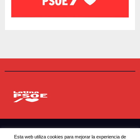
PSOE Latina
Agrupación Socialista de Latina
© Copyright 2023 PSOE Latina
Esta web utiliza cookies para mejorar la experiencia de