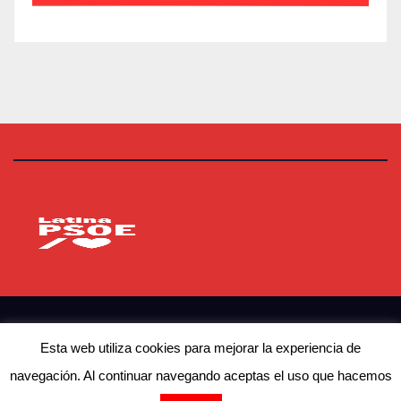
PSOE Latina
Agrupación Socialista de Latina
© Copyright 2023 PSOE Latina
Esta web utiliza cookies para mejorar la experiencia de
navegación. Al continuar navegando aceptas el uso que hacemos
Contacto
Actualidad
Afíliate