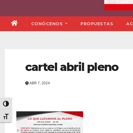
CONÓCENOS
PROPUESTAS
AC
cartel abril pleno
ABR 7, 2024
Alternar alto contraste
Alternar tamaño de letra