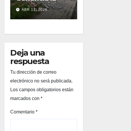
DE 1.000
censura del PP
ALUMNOS
ABR 13, 2026
en Latina al
TRAS 20 AÑOS
impedir el
DE CLASES EN
debate sobre el
BARRACONES
patio del CEIP
Amadeo Vives
Deja una
respuesta
Tu dirección de correo
electrónico no será publicada.
Los campos obligatorios están
marcados con
*
Comentario
*