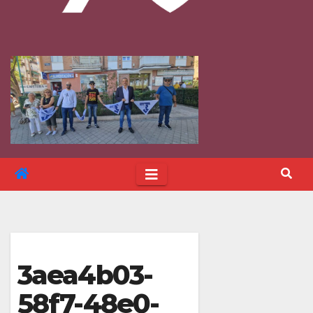
3aea4b03-
58f7-48e0-