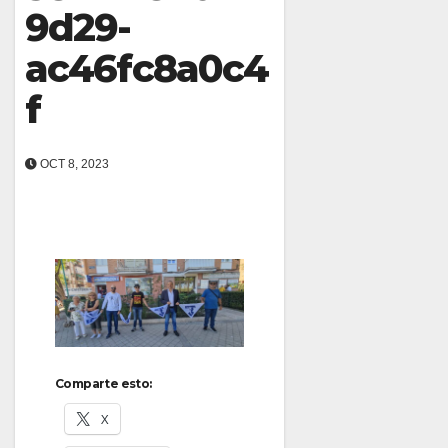
9d29-
ac46fc8a0c4
f
OCT 8, 2023
Comparte esto:
X