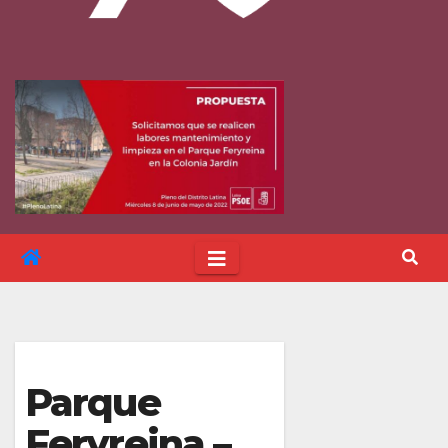
Parque
Feryreina –