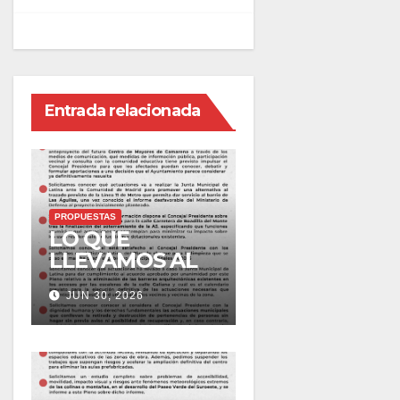
Entrada relacionada
PROPUESTAS
LO QUE
LLEVAMOS AL
PLENO DE
JUN 30, 2026
JULIO DE 2026