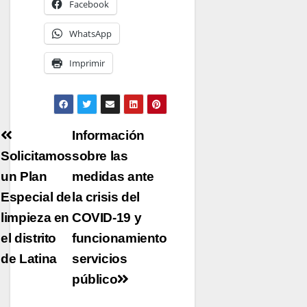
Facebook
WhatsApp
Imprimir
Navegación
Información
de
Solicitamos
sobre las
un Plan
entradas
medidas ante
Especial de
la crisis del
limpieza en
COVID-19 y
el distrito
funcionamiento
de Latina
servicios
público