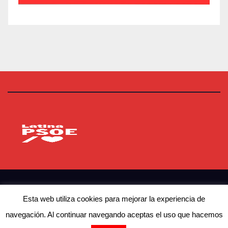
PSOE Latina
Agrupación Socialista de Latina
© Copyright 2023 PSOE Latina
Esta web utiliza cookies para mejorar la experiencia de
navegación. Al continuar navegando aceptas el uso que hacemos