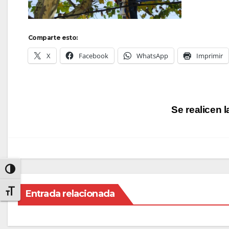
Comparte esto:
X
Facebook
WhatsApp
Imprimir
Navegación
Se realicen 
de
entradas
Alternar alto contraste
Entrada relacionada
Alternar tamaño de letra