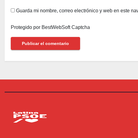
Guarda mi nombre, correo electrónico y web en este na
Protegido por BestWebSoft Captcha
PSOE Latina
Agrupación Socialista de Latina