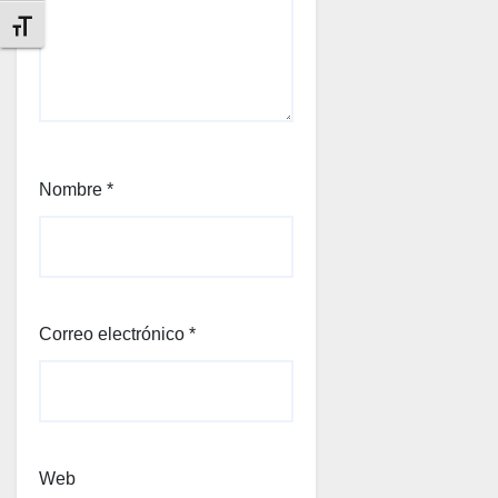
Alternar tamaño de letra
Nombre
*
Correo electrónico
*
Web