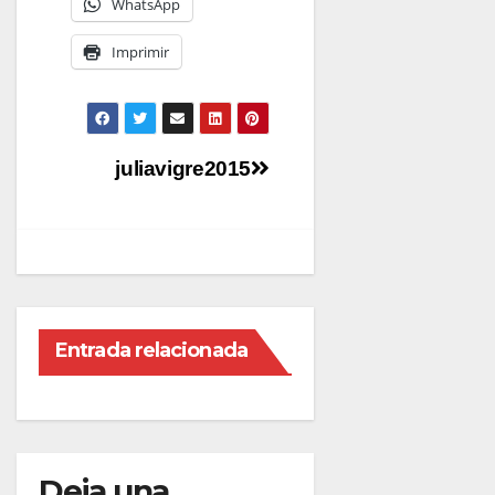
WhatsApp
Imprimir
Navegación
juliavigre2015
de
entradas
Entrada relacionada
Deja una