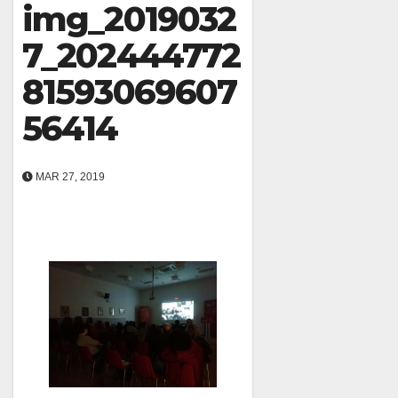
img_2019032
7_202444772
81593069607
56414
MAR 27, 2019