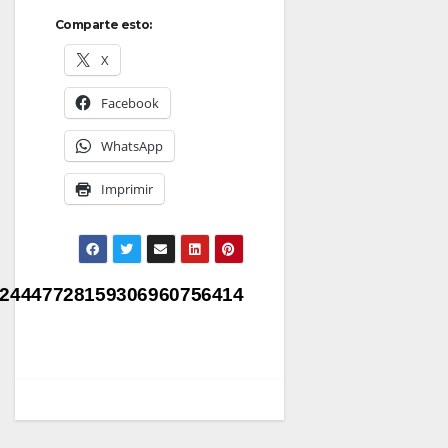
Comparte esto:
X
Facebook
WhatsApp
Imprimir
Navegación
24447728159306960756414
de
entradas