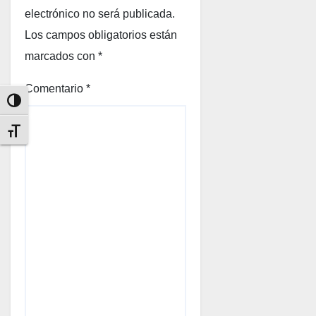
electrónico no será publicada.
Los campos obligatorios están
marcados con
*
Comentario
*
Alternar alto contraste
Alternar tamaño de letra