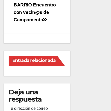
de
BARRIO Encuentro
entradas
con vecin@s de
Campamento
Entrada relacionada
Deja una
respuesta
Tu dirección de correo