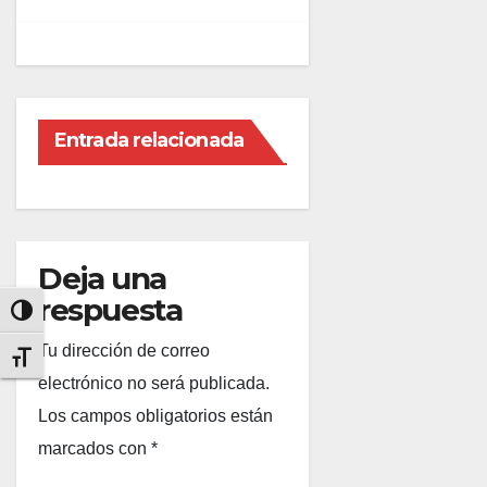
Entrada relacionada
Deja una
respuesta
Alternar alto contraste
Tu dirección de correo
Alternar tamaño de letra
electrónico no será publicada.
Los campos obligatorios están
marcados con
*