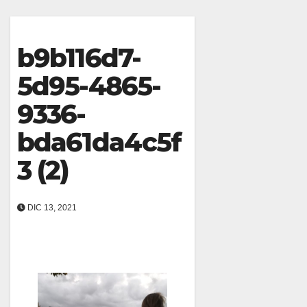
b9b116d7-
5d95-4865-
9336-
bda61da4c5f
3 (2)
DIC 13, 2021