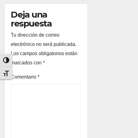
Deja una
respuesta
Tu dirección de correo
electrónico no será publicada.
Los campos obligatorios están
Alternar alto contraste
marcados con
*
Alternar tamaño de letra
Comentario
*