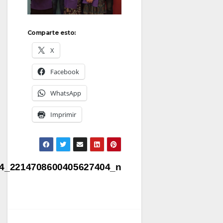
Comparte esto:
X
Facebook
WhatsApp
Imprimir
Navegación
4_2214708600405627404_n
de
entradas