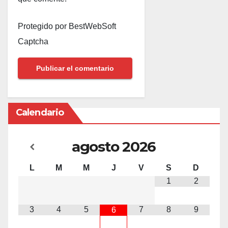
Protegido por BestWebSoft
Captcha
Calendario
agosto
2026
L
M
M
J
V
S
D
1
2
3
4
5
7
8
9
6